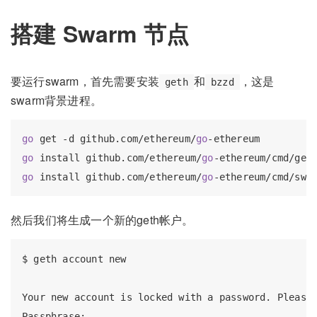
搭建 Swarm 节点
要运行swarm，首先需要安装
和
，这是
geth
bzzd
swarm背景进程。
go
 get -d github.com/ethereum/
go
go
 install github.com/ethereum/
go
go
 install github.com/ethereum/
go
然后我们将生成一个新的geth帐户。
$ geth account new

Your new account is locked with a password. Please 
Passphrase:
